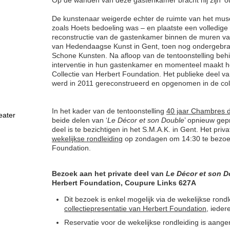
De kunstenaar weigerde echter de ruimte van het mus
zoals Hoets bedoeling was – en plaatste een volledige
reconstructie van de gastenkamer binnen de muren v
van Hedendaagse Kunst in Gent, toen nog ondergebra
Schone Kunsten. Na afloop van de tentoonstelling beh
interventie in hun gastenkamer en momenteel maakt he
Collectie van Herbert Foundation. Het publieke deel v
werd in 2011 gereconstrueerd en opgenomen in de coll
In het kader van de tentoonstelling
40 jaar Chambres 
eater
beide delen van ‘
Le Décor et son Double
’ opnieuw gep
deel is te bezichtigen in het S.M.A.K. in Gent. Het priv
wekelijkse rondleiding
op zondagen om 14:30 te bezoek
Foundation.
Bezoek aan het private deel van
Le Décor et son D
Herbert Foundation, Coupure Links 627A
Dit bezoek is enkel mogelijk via de wekelijkse rond
collectiepresentatie van Herbert Foundation
, iede
Reservatie voor de wekelijkse rondleiding is aang