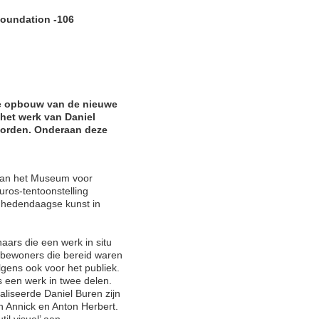
Foundation -106
de opbouw van de nieuwe
het werk van Daniel
orden. Onderaan deze
 van het Museum voor
ros-tentoonstelling
e hedendaagse kunst in
aars die een werk in situ
n bewoners die bereid waren
lgens ook voor het publiek.
s een werk in twee delen.
liseerde Daniel Buren zijn
n Annick en Anton Herbert.
il visuel’ aan.