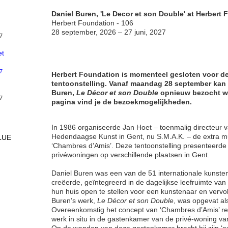
Daniel Buren, 'Le Decor et son Double' at Herbert 
Herbert Foundation - 106
28 september, 2026 – 27 juni, 2027
7
et
7
Herbert Foundation is momenteel gesloten voor 
tentoonstelling. Vanaf maandag 28 september kan 
Buren,
Le Décor et son Double
opnieuw bezocht w
7
pagina vind je de bezoekmogelijkheden.
In 1986 organiseerde Jan Hoet – toenmalig directeur
Hedendaagse Kunst in Gent, nu S.M.A.K. – de extra mu
LUE
‘Chambres d’Amis’. Deze tentoonstelling presenteerd
privéwoningen op verschillende plaatsen in Gent.
Daniel Buren was een van de 51 internationale kunsten
creëerde, geïntegreerd in de dagelijkse leefruimte va
hun huis open te stellen voor een kunstenaar en vervo
Buren’s werk,
Le Décor et son Double
, was opgevat al
Overeenkomstig het concept van ‘Chambres d’Amis’ rea
werk in situ in de gastenkamer van de privé-woning va
Op de wanden van deze gastenkamer bracht hij zijn ‘out