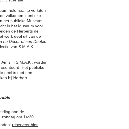
eum helemaal te verlaten –
 en volkomen identieke
an het publieke Museum
cht in het Museum voor
ielden de Herberts de
t werk deel uit van de
an
Le Décor et son Double
ectie van S.M.A.K.
d’Amis
in S.M.A.K., worden
resenteerd. Het publieke
ate deel is met een
en bij Herbert
ouble
leiding aan de
re zondag om 14:30
eraden:
reserveer hier