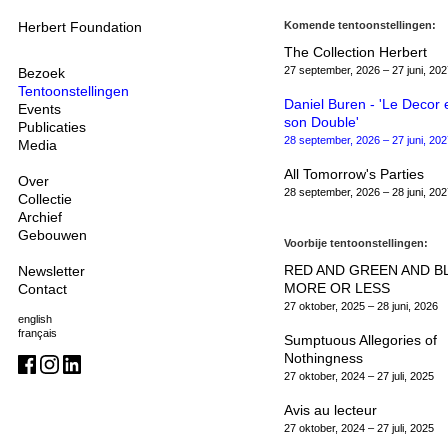
Herbert Foundation
Komende tentoonstellingen:
The Collection Herbert
27 september, 2026 – 27 juni, 202
Bezoek
Tentoonstellingen
Daniel Buren - 'Le Decor 
Events
son Double'
Publicaties
28 september, 2026 – 27 juni, 202
Media
All Tomorrow's Parties
Over
28 september, 2026 – 28 juni, 202
Collectie
Archief
Gebouwen
Voorbije tentoonstellingen:
RED AND GREEN AND B
Newsletter
MORE OR LESS
Contact
27 oktober, 2025 – 28 juni, 2026
english
français
Sumptuous Allegories of
Nothingness
27 oktober, 2024 – 27 juli, 2025
Avis au lecteur
27 oktober, 2024 – 27 juli, 2025