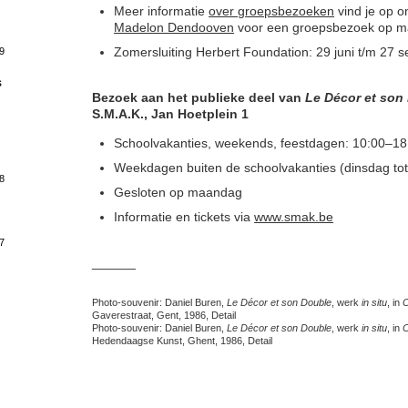
Meer informatie
over groepsbezoeken
vind je op o
Madelon Dendooven
voor een groepsbezoek op m
Zomersluiting Herbert Foundation: 29 juni t/m 27
9
s
Bezoek aan het publieke deel van
Le Décor et son
S.M.A.K., Jan Hoetplein 1
Schoolvakanties, weekends, feestdagen: 10:00–18
Weekdagen buiten de schoolvakanties (dinsdag tot 
8
Gesloten op maandag
Informatie en tickets via
www.smak.be
7
______
Photo-souvenir: Daniel Buren,
Le Décor et son Double
, werk
in situ
, in
C
Gaverestraat, Gent, 1986, Detail
Photo-souvenir: Daniel Buren,
Le Décor et son Double
, werk
in situ
, in
C
Hedendaagse Kunst, Ghent, 1986, Detail